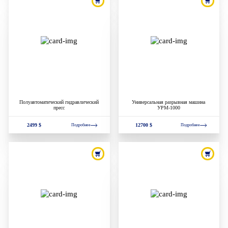
Полуавтоматический гидравлический
Универсальная разрывная машина
пресс
УРМ-1000
2499 $
12700 $
Подробнее
Подробнее