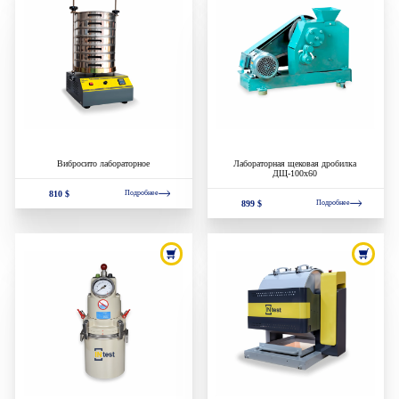
Вибросито лабораторное
Лабораторная щековая дробилка
ДЩ-100х60
810 $
Подробнее
899 $
Подробнее