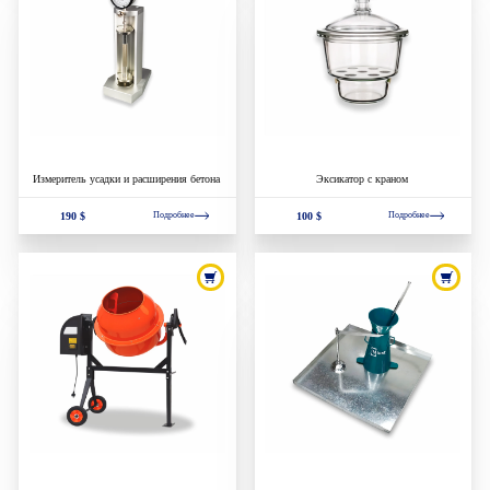
Измеритель усадки и расширения бетона
Эксикатор с краном
190 $
100 $
Подробнее
Подробнее