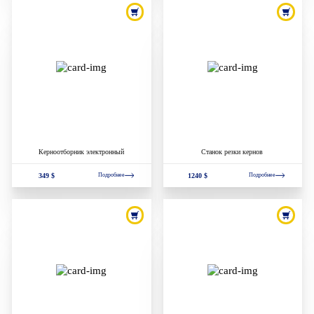
Керноотборник электронный
Станок резки кернов
349 $
1240 $
Подробнее
Подробнее