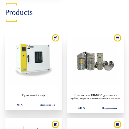
Products
Сушильный шкаф
Комплект сит КП-109/1 для песка и
щебня, порошки минеральные и асфальт
590 $
Подробнее
400 $
Подробнее