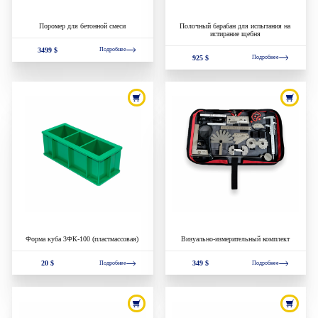
Поромер для бетонной смеси
Полочный барабан для испытания на
истирание щебня
3499 $
Подробнее
925 $
Подробнее
Форма куба 3ФК-100 (пластмассовая)
Визуально-измерительный комплект
20 $
349 $
Подробнее
Подробнее