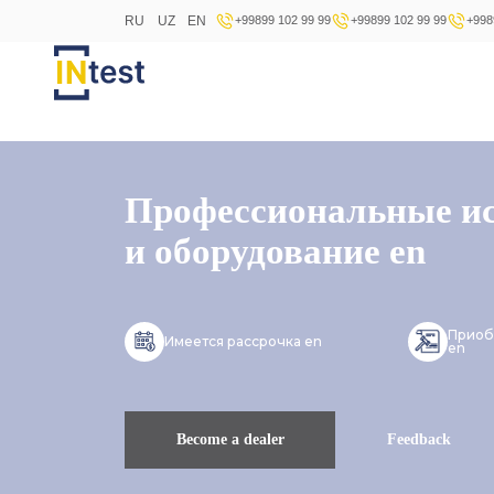
RU
UZ
EN
+99899 102 99 99
+99899 102 99 99
+998
Профессиональные и
и оборудование en
Приоб
Имеется рассрочка en
en
Become a dealer
Feedback