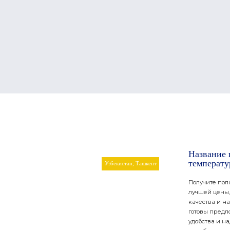
Название 
температу
Узбекистан, Ташкент
Получите пол
лучшей цены,
качества и н
готовы предл
удобства и н