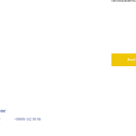
незабываемы
/
Read
one
9
+99899 102 99 98
7