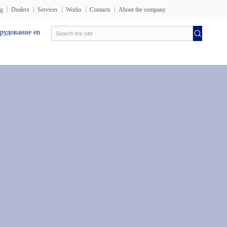
og
Dealers
Services
Works
Contacts
About the company
ие en
Электротехника лаборатория
Испытательные обо