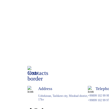
Contacts
Address
Teleph
+99899 102 99 9
Uzbekistan, Tashkent city, Mirabad district,
17kv
+99899 102 99 9