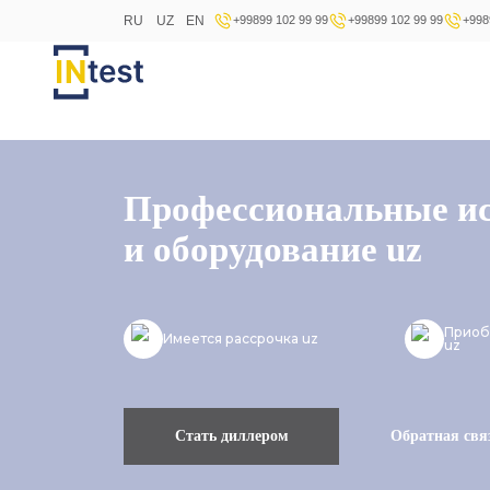
RU
UZ
EN
+99899 102 99 99
+99899 102 99 99
+998
Профессиональные и
и оборудование uz
Приоб
Имеется рассрочка uz
uz
Стать диллером
Обратная свя