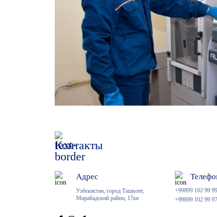
Контакты
Адрес
Телефо
+99899 102 99 9
Узбекистан, город Ташкент,
Мирабадский район, 17кв
+99899 102 99 9