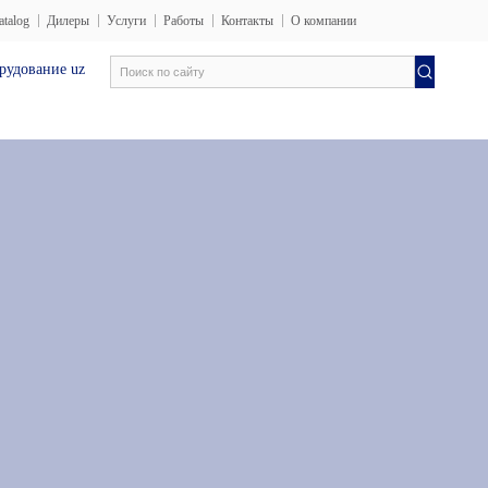
atalog
Дилеры
Услуги
Работы
Контакты
О компании
 uz
Электротехника лаборатория
Испытательные обор