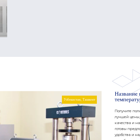
Название 
температу
Узбекистан, Ташкент
Получите пол
лучшей цены,
качества и н
готовы предл
удобства и н