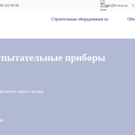
C
99 102 99 98
info@in-test.uz
Строительные оборудования uz
Оборудование
спытательные приборы
ретение через тендер
зь