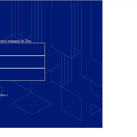
ога товаров In-Test.
тесь с