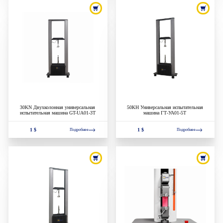
30KN Двухколонная универсальная
50КН Универсальная испытательная
испытательная машина GT-UA01-3T
машина ГТ-УА01-5Т
1 $
1 $
Подробнее
Подробнее