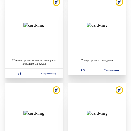
Шнурки против проушин тестера на
Тестер протирки шнурков
истирание GT-KC03
1 $
Подробнее
1 $
Подробнее