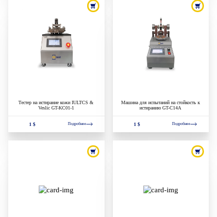
Тестер на истирание кожи IULTCS &
Машина для испытаний на стойкость к
Veslic GT-KC01-1
истиранию GT-C14A
1 $
1 $
Подробнее
Подробнее