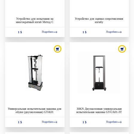
Устройство для испытания на
Устройство для оценки сопротивления
многократный изгиб Метод С
изгибу
1 $
1 $
Подробнее
Подробнее
Универсальная испытательная машина для
30KN Двухколонная универсальная
обуви (двухколонная) GT-K01
испытательная машина GT-UA01-3T
1 $
1 $
Подробнее
Подробнее