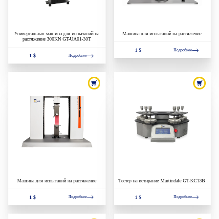
Универсальная машина для испытаний на
Машина для испытаний на растяжение
растяжение 300KN GT-UA01-30T
1 $
Подробнее
1 $
Подробнее
Машина для испытаний на растяжение
Тестер на истирание Martindale GT-KC13B
1 $
1 $
Подробнее
Подробнее