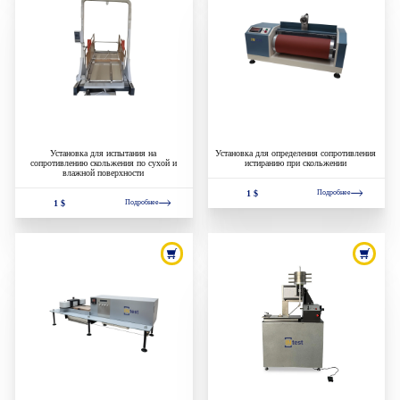
Установка для испытания на
Установка для определения сопротивления
сопротивлению скольжения по сухой и
истиранию при скольжении
влажной поверхности
1 $
Подробнее
1 $
Подробнее