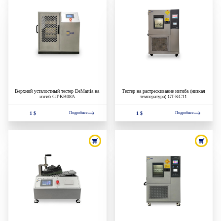
Верхний усталостный тестер DeMattia на
Тестер на растрескивание изгиба (низкая
изгиб GT-KB08A
температура) GT-KC11
1 $
1 $
Подробнее
Подробнее