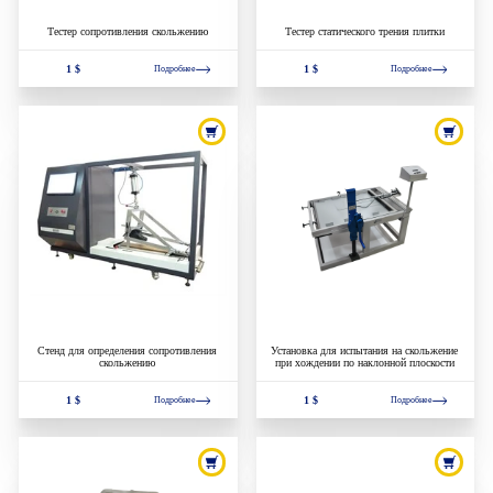
Тестер сопротивления скольжению
Тестер статического трения плитки
1 $
1 $
Подробнее
Подробнее
Стенд для определения сопротивления
Установка для испытания на скольжение
скольжению
при хождении по наклонной плоскости
1 $
1 $
Подробнее
Подробнее