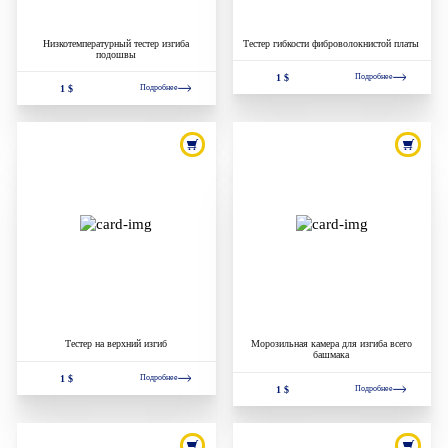
Низкотемпературный тестер изгиба
Тестер гибкости фиброволокнистой платы
подошвы
1 $
Подробнее
1 $
Подробнее
Тестер на верхний изгиб
Морозильная камера для изгиба всего
башмака
1 $
Подробнее
1 $
Подробнее