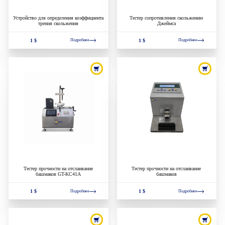
Устройство для определения коэффициента
Тестер сопротивления скольжению
трения скольжения
Джеймса
1 $
1 $
Подробнее
Подробнее
Тестер прочности на отслаивание
Тестер прочности на отслаивание
башмаков GT-KC41A
башмаков
1 $
1 $
Подробнее
Подробнее