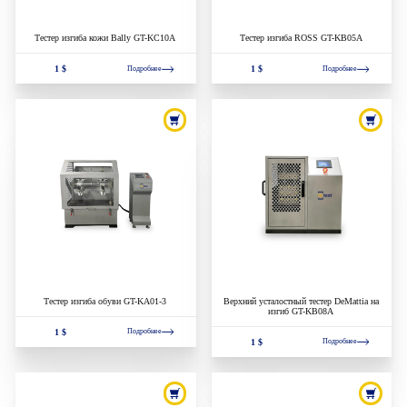
Тестер изгиба кожи Bally GT-KC10A
Тестер изгиба ROSS GT-KB05A
1 $
1 $
Подробнее
Подробнее
Тестер изгиба обуви GT-KA01-3
Верхний усталостный тестер DeMattia на
изгиб GT-KB08A
1 $
Подробнее
1 $
Подробнее