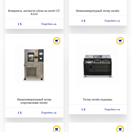
Измеритель жесткости обуви на изгиб GT-
Низкотемпературный тестер изгиба
KA16
1 $
Подробнее
1 $
Подробнее
Низкотемпературный тестер
Тестер изгиба подошвы
сопротивления изгибу
1 $
Подробнее
1 $
Подробнее