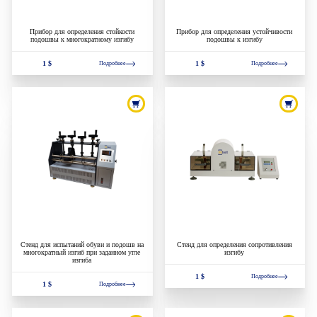
Прибор для определения стойкости
Прибор для определения устойчивости
подошвы к многократному изгибу
подошвы к изгибу
1 $
1 $
Подробнее
Подробнее
Стенд для испытаний обуви и подошв на
Стенд для определения сопротивления
многократный изгиб при заданном угле
изгибу
изгиба
1 $
Подробнее
1 $
Подробнее