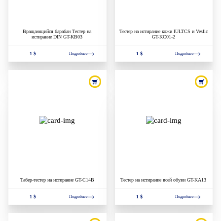
Вращающийся барабан Тестер на
Тестер на истирание кожи IULTCS и Veslic
истирание DIN GT-KB03
GT-KC01-2
1 $
1 $
Подробнее
Подробнее
Табер-тестер на истирание GT-C14B
Тестер на истирание всей обуви GT-KA13
1 $
1 $
Подробнее
Подробнее