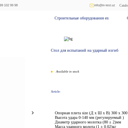
Catal
99 102 99 98
info@in-test.uz
Строительные оборудования en
Обо
Стол для испытаний на ударный изгиб
Available in stock
Article:
Опорная плита size (Д x Ш x В) 300 x 300
Высота удара 0-140 мм (регулируемый )
Диаметр ударного молотка (80 ± 2)мм
Масса ударного молота (1 ± 0.02)кг