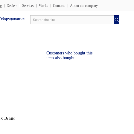
og
Dealers
Services
Works
Contacts
About the company
рудование en
Электротехника лаборатория
Испытатель
Customers who bought this
item also bought:
 x 16 мм