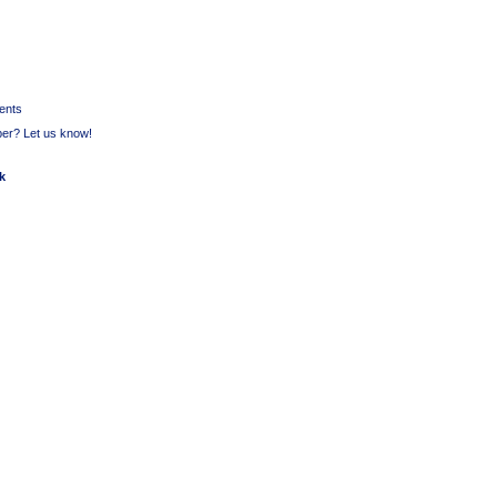
ments
per? Let us know!
ck