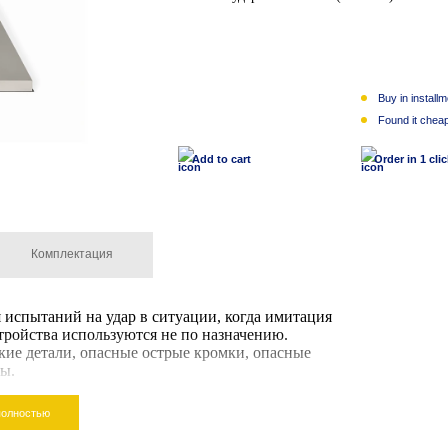
Buy in install
1 $
Found it chea
Add to cart
Order in 1 cli
Комплектация
 испытаний на удар в ситуации, когда имитация
ройства используются не по назначению.
кие детали, опасные острые кромки, опасные
ы.
полностью