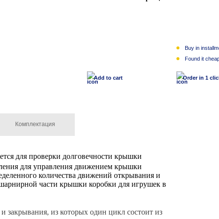
Buy in install
1 $
Found it chea
Add to cart
Order in 1 cli
Комплектация
ется для проверки долговечности крышки
бления для управления движением крышки
ределенного количества движений открывания и
 шарнирной части крышки коробки для игрушек в
 закрывания, из которых один цикл состоит из