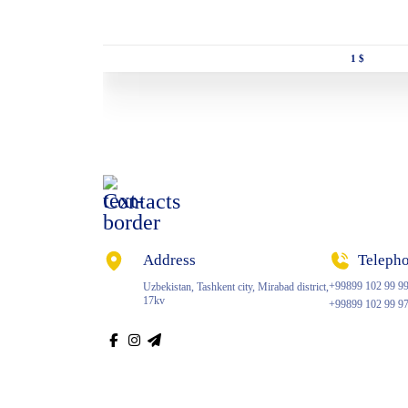
1 $
Contacts
Address
Teleph
+99899 102 99 9
Uzbekistan, Tashkent city, Mirabad district,
17kv
+99899 102 99 9