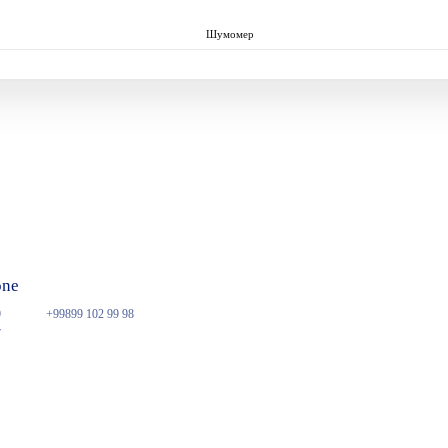
Шумомер
one
9
+99899 102 99 98
7