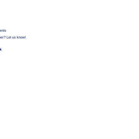
ments
per? Let us know!
ck