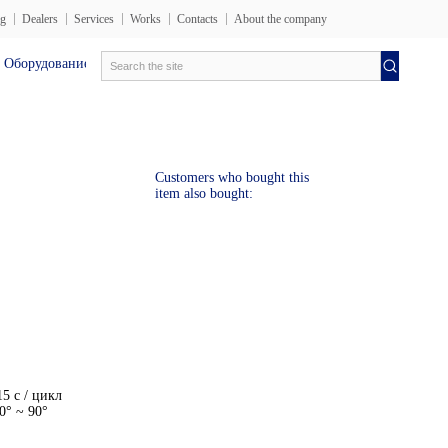
og
Dealers
Services
Works
Contacts
About the company
рудование en
Электротехника лаборатория
Испытател
Customers who bought this
item also bought:
5 с / цикл
0° ~ 90°