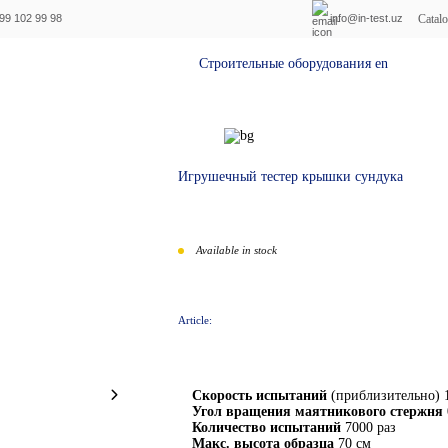
Catal
99 102 99 98
info@in-test.uz
Строительные оборудования en
Обо
Игрушечный тестер крышки сундука
Available in stock
Article:
Скорость испытаний
(приблизительно) 1
Угол вращения маятникового стержня
Количество испытаний
7000 раз
Макс. высота образца
70 см