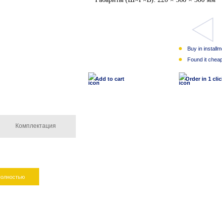
Buy in install
1 $
Found it chea
Add to cart
Order in 1 cli
Комплектация
полностью