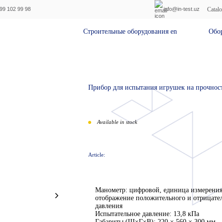
Catal
99 102 99 98
info@in-test.uz
Строительные оборудования en
Оборудо
Прибор для испытания игрушек на прочност
Available in stock
Article:
Манометр: цифровой, единица измерени
отображение положительного и отрицате
давления
Испытательное давление: 13,8 кПа
Габариты (Ш×Г×В): 220 × 560 × 300 мм