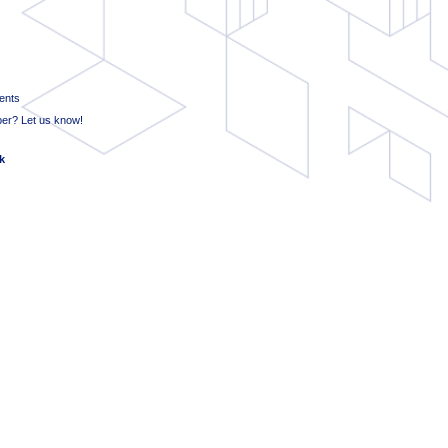
ments
per? Let us know!
ck