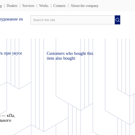
og
Dealers
Services
Works
Contacts
About the company
вание en
Электротехника лаборатория
Испытательные
ь при укусе
Customers who bought this
item also bought:
я — кПа,
льного