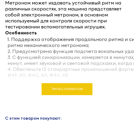
Метроном может издавать устойчивый ритм на
различных скоростях, эта машина представляет
собой электронный метроном, в основном
используемый для контроля скорости при
тестировании вспомогательных игрушек.
Особенность
1. Поддержка отображения продольного ритма и с
ритма механического метронома;
2. Предусмотрена функция подсчета вокальных уда
3. С функцией синхронизации, измеряется в минутах
минут, имеет звуковой и световой подсказки, когда 
4. Обеспечьте 12 стандартных произношений фортепи
#4F, 4G, #4G, 4A, #4A, 4B
Читать полностью
С этим товаром покупают: