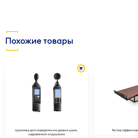
Похожие товары
Шумомер для определения уровня шума,
Тестер эффектив
издаваемого игрушками