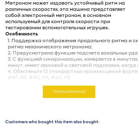
Метроном может издавать устойчивый ритм на
различных скоростях, эта машина представляет
собой электронный метроном, в основном
используемый для контроля скорости при
тестировании вспомогательных игрушек.
Особенность
1. Поддержка отображения продольного ритма и с
ритма механического метронома;
2. Предусмотрена функция подсчета вокальных уда
3. С функцией синхронизации, измеряется в минутах
минут, имеет звуковой и световой подсказки, когда 
4. Обеспечьте 12 стандартных произношений фортепи
#4F, 4G, #4G, 4A, #4A, 4B
Читать полностью
Customers who bought this item also bought: