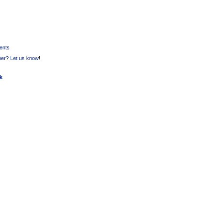
ments
per? Let us know!
ck