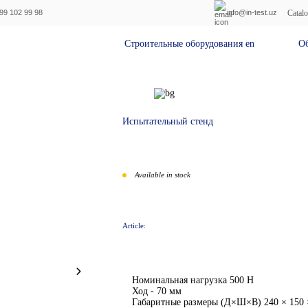
Catal
99 102 99 98
info@in-test.uz
Строительные оборудования en
Обору
Испытательный стенд
Available in stock
Article:
Номинальная нагрузка 500 Н
Ход - 70 мм
Габаритные размеры (Д×Ш×В) 240 × 150 