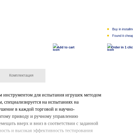
Buy in install
1 $
Found it chea
Add to cart
Order in 1 cli
Комплектация
 инструментом для испытания игрушек методом
м, специализируется на испытаниях на
ушение в каждой торговой и научно-
чатому приводу и ручному управлению
ещать вверх и вниз в соответствии с заданной
ность и высокая эффективность тестирования