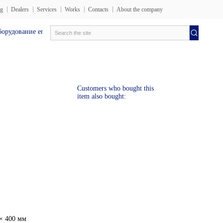
og
Dealers
Services
Works
Contacts
About the company
дование en
Электротехника лаборатория
Испытательн
Customers who bought this
item also bought:
× 400 мм