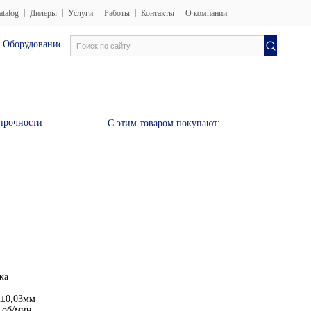
atalog
Дилеры
Услуги
Работы
Контакты
О компании
борудование uz
Электротехника лаборатория
Испытате
 прочности
С этим товаром покупают:
ка
 ±0,03мм
 об/мин