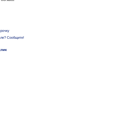
срочку
ле? Сообщите!
клик