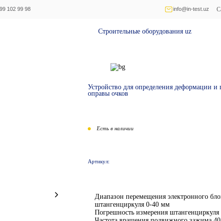
C
99 102 99 98
info@in-test.uz
Строительные оборудования uz
О
Устройство для определения деформации и
оправы очков
Есть в наличии
Артикул:
Диапазон перемещения электронного бло
штангенциркуля 0-40 мм
Погрешность измерения штангенциркуля
Частота вращения подвижного зажима 40