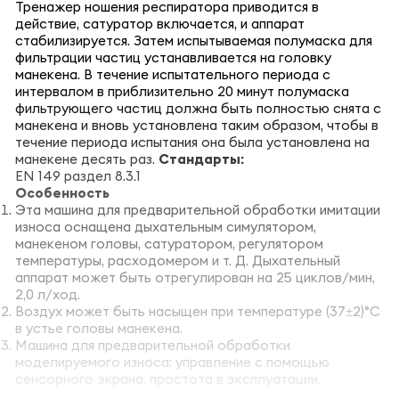
Тренажер ношения респиратора приводится в
действие, сатуратор включается, и аппарат
стабилизируется. Затем испытываемая полумаска для
фильтрации частиц устанавливается на головку
манекена. В течение испытательного периода с
интервалом в приблизительно 20 минут полумаска
фильтрующего частиц должна быть полностью снята с
манекена и вновь установлена таким образом, чтобы в
течение периода испытания она была установлена на
манекене десять раз.
Стандарты:
EN 149 раздел 8.3.1
Особенность
Эта машина для предварительной обработки имитации
износа оснащена дыхательным симулятором,
манекеном головы, сатуратором, регулятором
температуры, расходомером и т. Д. Дыхательный
аппарат может быть отрегулирован на 25 циклов/мин,
2,0 л/ход.
Воздух может быть насыщен при температуре (37±2)°C
в устье головы манекена.
Машина для предварительной обработки
моделируемого износа: управление с помощью
сенсорного экрана, простота в эксплуатации.