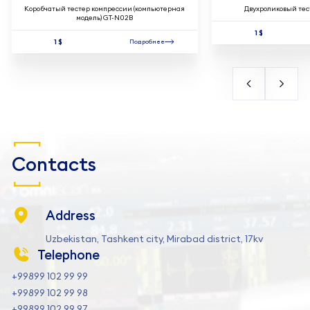
Коробчатый тестер компрессии (компьютерная
Двухроликовый тес
модель) GT-N02B
1 $
1 $
Подробнее
Contacts
Address
Uzbekistan, Tashkent city, Mirabad district, 17kv
Telephone
+99899 102 99 99
+99899 102 99 98
+99899 102 99 97