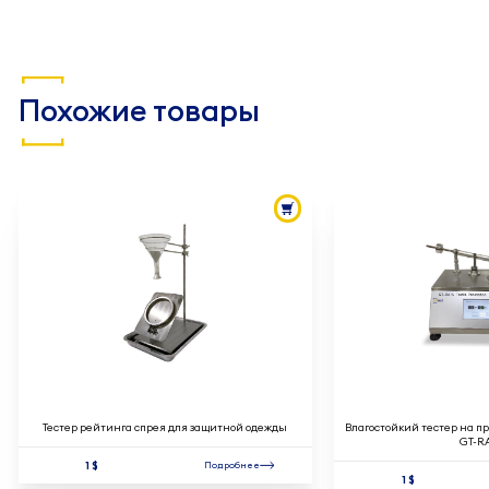
Похожие товары
Тестер рейтинга спрея для защитной одежды
Влагостойкий тестер на 
GT-R
1 $
Подробнее
1 $