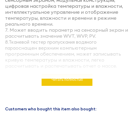
сенсорным экраном, модульная конструкция,
цифровая настройка температуры и влажности,
интеллектуальное управление и отображение
температуры, влажности и времени в режиме
реального времени.
7. Может вводить параметр на сенсорный экран и
рассчитывать значение WVT, WVP, PV.
8.
Тканевой тестер пропускания водяного
оснащен верхним компьютерным
пара
программным обеспечением, может записывать
кривую температуры и влажности, легко
рассчитывать и распечатывать отчет о массе.
Читать полностью
Customers who bought this item also bought: