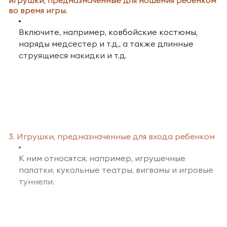
свисающие ленты, бумажные или тканевые
во время игры.
пряди и т..), которые выступают менее чем на 50
мм от поверхности игрушки
Включите, например, ковбойские костюмы,
наряды медсестер и т.д., а также длинные
Полностью или частично формованные маски
струящиеся накидки и т.д.
для головы
Струящиеся элементы игрушек для ношения на
голове, капюшоны, головные уборы и тканевые
маски, частично или полностью закрывающие
голову
3. Игрушки, предназначенные для входа ребенком
К ним относятся, например, игрушечные
палатки, кукольные театры, вигвамы и игровые
туннели.