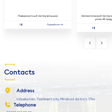
Поверхностный тестер вспышки
Автоматический тестер 
углом 45 град
1 $
Подробнее
1 $
Contacts
Address
Uzbekistan, Tashkent city, Mirabad district, 17kv
Telephone